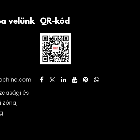
ba velünk
QR-kód
achine.com
Gazdasági és
i Zóna,
ng