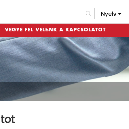
Nyelv
Slovenský Jazyk
VEGYE FEL VELÜNK A KAPCSOLATOT
tot