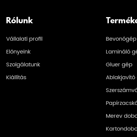
Rólunk
Termék
Vállalati profil
Bevonógép
Előnyeink
Lamináló g
Szolgálatunk
Gluer gép
Kiállítás
Ablakjavító
Szerszámv
Papírzacsk
Merev dob
Kartondobo