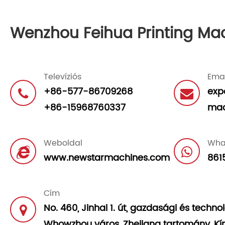
Wenzhou Feihua Printing Mach
Televíziós
Emai
+86-577-86709268
exp
+86-15968760337
mac
Weboldal
Wha
www.newstarmachines.com
861
Cím
No. 460, Jinhai 1. út, gazdasági és technol
Whowzhou város, Zhejiang tartomány, Kí