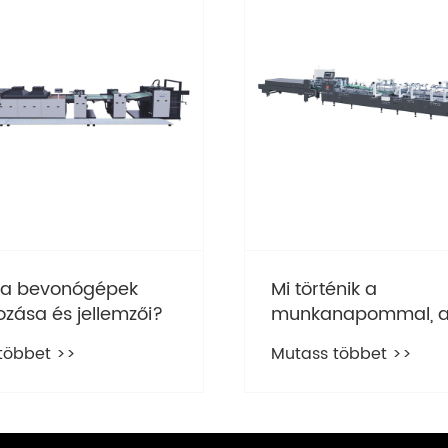
 a bevonógépek
Mi történik a
ozása és jellemzői?
munkanapommal, a
a mapparagasztó v
többet >>
Mutass többet >>
lépést tart?