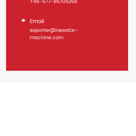
+86-577-86709268
Email

exporter@newstar-
machine.com