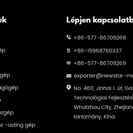
ek
Lépjen kapcsolat
+86-577-86709268
ép
+86-15968760337
+86-577-86709269
 gép
exporter@newstar-m
ágógép
No. 460, Jinhai 1. út, 
Technológiai Fejlesztés
ó
Whatzhou City, Zhejia
ozgép
tartomány, Kína
z -osting gép