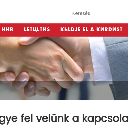
HÍR
LETÖLTÉS
KÜLDJE EL A KÉRDÉST
gye fel velünk a kapcsola