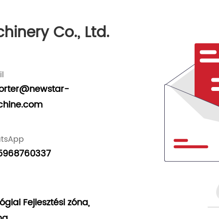
inery Co., Ltd.
l
orter@newstar-
hine.com
tsApp
5968760337
ógiai Fejlesztési zóna,
na