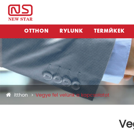
OTTHON
RÓLUNK
TERMÉKEK
itthon
Vegye fel velünk a kapcsolatot
Ve