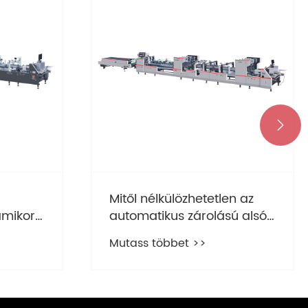

Mitől nélkülözhetetlen az
mikor
automatikus zárolású alsó
égre
mapparagasztó gép a
Mutass többet >>
modern csomagolási
hatékonysághoz