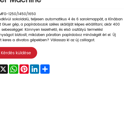
er Machine
MFG-1250/1450/1650
ndkívül sokoldalú, teljesen automatikus 4 és 6 sarokmappát, a Kínában
tt Gluer gép, a papírdobozok széles skáláját képes előállítani, akár 400
sebességgel. Könnyen kezelhető, és első osztályú termelési
yságot biztosít, miközben páratlan papírdoboz minőségét éri el. Új
 keres a divatos gépekben? Válassza ki az új csillagot.
Kérdés küldése
acebook
X
WhatsApp
Pinterest
LinkedIn
Share