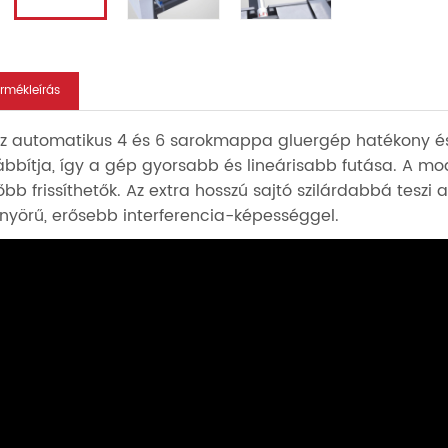
ermékleírás
az automatikus 4 és 6 sarokmappa gluergép hatékony és s
ábbítja, így a gép gyorsabb és lineárisabb futása. A mo
őbb frissíthetők. Az extra hosszú sajtó szilárdabbá tesz
nyörű, erősebb interferencia-képességgel.