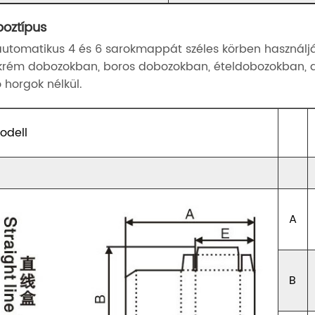
oztípus
automatikus 4 és 6 sarokmappát széles körben használ
krém dobozokban, boros dobozokban, ételdobozokban
ó horgok nélkül.
odell
A
B