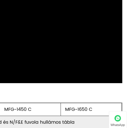
MFG-1450 C
MFG-1650 C
és N/F&E fuvola hullámos tábla
WhatsApp