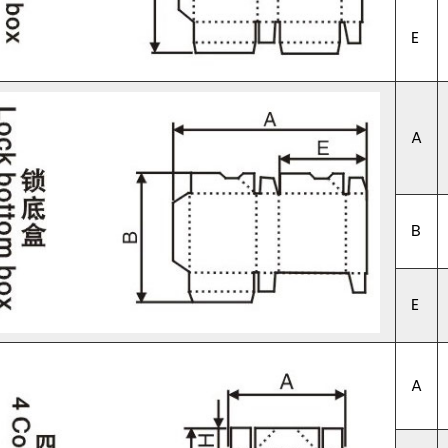
E
A
B
E
A