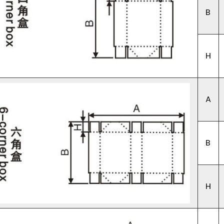
B
H
A
B
H