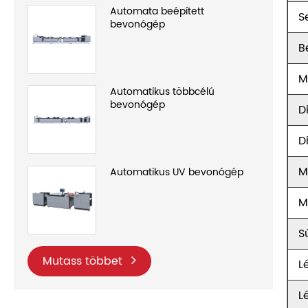
Automata beépített
S
bevonógép
B
M
Automatikus többcélú
bevonógép
D
D
M
Automatikus UV bevonógép
M
S
Mutass többet
L
L