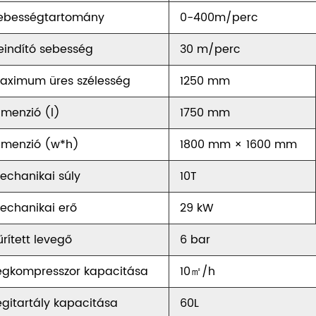
ebességtartomány
0-400m/perc
eindító sebesség
30 m/perc
aximum üres szélesség
1250 mm
imenzió (l)
1750 mm
imenzió (w*h)
1800 mm × 1600 mm
echanikai súly
10T
echanikai erő
29 kW
űrített levegő
6 bar
égkompresszor kapacitása
10㎡/h
égitartály kapacitása
60L