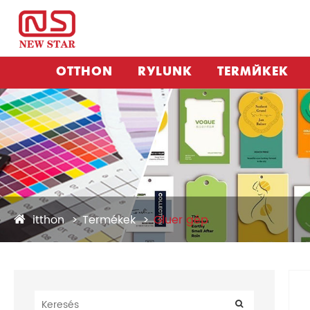
OTTHON
RÓLUNK
TERMÉKEK
itthon
Termékek
Gluer gép