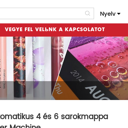
Nyelv
Slovenský Jazyk
VEGYE FEL VELÜNK A KAPCSOLATOT
tomatikus 4 és 6 sarokmappa