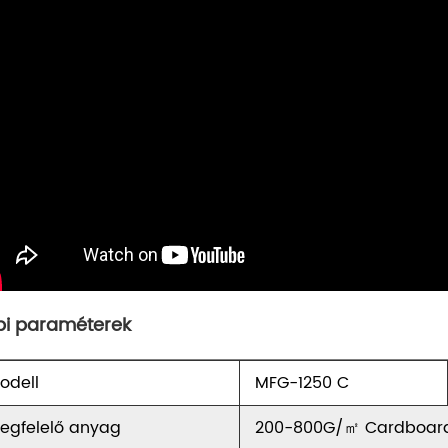
i paraméterek
odell
MFG-1250 C
egfelelő anyag
200-800G/㎡ Cardboard 