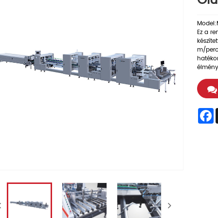
Glu
Model:
Ez a re
készíte
m/perc 
hatékon
élményt
F