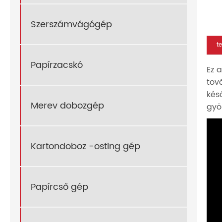
Szerszámvágógép
t
Papírzacskó
Ez 
tov
kés
Merev dobozgép
gyö
Kartondoboz -osting gép
Papírcső gép