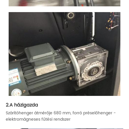
2.A házigazda
Szárítóhenger átmérője 680 mm, forró préselőhenger -
elektromágneses fűtési rendszer