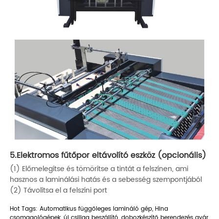
5.Elektromos fűtőpor eltávolító eszköz (opcionális)
(1) Előmelegítse és tömörítse a tintát a felszínen, ami
hasznos a laminálási hatás és a sebesség szempontjából
(2) Távolítsa el a felszíni port
Hot Tags: Automatikus függőleges lamináló gép, Hina
csomagológépek, új csillag beszállító, dobozkészítő berendezés gyár,