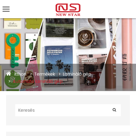
itthon
Termékek
Lamináló gép
Automata lamináló gép