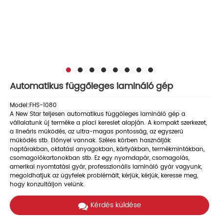
Automatikus függőleges lamináló gép
Model:FHS-1080
A New Star teljesen automatikus függőleges lamináló gép a
vállalatunk új terméke a piaci kereslet alapján. A kompakt szerkezet,
a lineáris működés, az ultra-magas pontosság, az egyszerű
működés stb. Előnyei vannak. Széles körben használják
naptárakban, oktatási anyagokban, kártyákban, termékmintákban,
csomagolókartonokban stb. Ez egy nyomdapár, csomagolás,
amerikai nyomtatási gyár, professzionális lamináló gyár vagyunk,
megoldhatjuk az ügyfelek problémáit, kérjük, kérjük, keresse meg,
hogy konzultáljon velünk.
Kérdés küldése