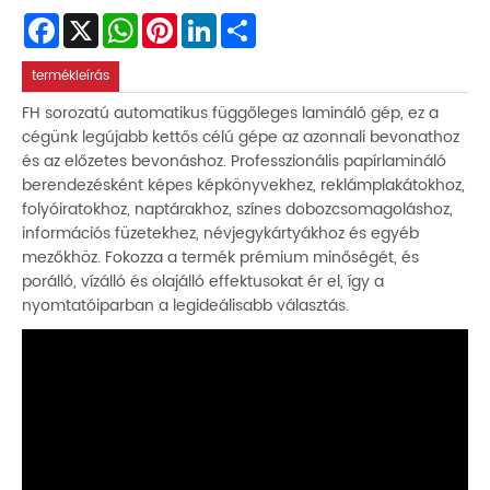
Facebook
X
WhatsApp
Pinterest
LinkedIn
Share
termékleírás
FH sorozatú automatikus függőleges lamináló gép, ez a
cégünk legújabb kettős célú gépe az azonnali bevonathoz
és az előzetes bevonáshoz. Professzionális papírlamináló
berendezésként képes képkönyvekhez, reklámplakátokhoz,
folyóiratokhoz, naptárakhoz, színes dobozcsomagoláshoz,
információs füzetekhez, névjegykártyákhoz és egyéb
mezőkhöz. Fokozza a termék prémium minőségét, és
porálló, vízálló és olajálló effektusokat ér el, így a
nyomtatóiparban a legideálisabb választás.