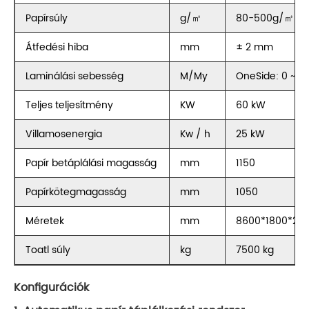
Papírsúly
g/㎡
80-500g/㎡
Átfedési hiba
mm
± 2 mm
Laminálási sebesség
M/My
OneSide: 0 ~ 1
Teljes teljesítmény
KW
60 kW
Villamosenergia
Kw / h
25 kW
Papír betáplálási magasság
mm
1150
Papírkötegmagasság
mm
1050
Méretek
mm
8600*1800*20
Toatl súly
kg
7500 kg
Konfigurációk