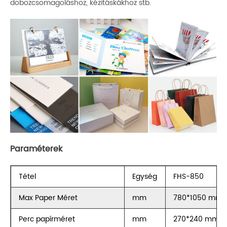
dobozcsomagoláshoz, kézitáskákhoz stb.
Paraméterek
Tétel
Egység
FHS-850
Max Paper Méret
mm
780*1050 mm
Perc papírméret
mm
270*240 mm