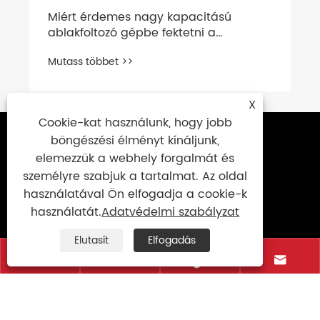
Hogyan oldja meg a BOPP fólia a
gyakori csomagolási és nyomtatási
problémákat?
Mutass többet >>
X
Cookie-kat használunk, hogy jobb
böngészési élményt kínáljunk,
Lépjen kapcsolatba velünk
elemezzük a webhely forgalmát és
+86-577-86709268
személyre szabjuk a tartalmat. Az oldal
használatával Ön elfogadja a cookie-k
+86-15968760337
használatát.
Adatvédelmi szabályzat
+86-577-86709269
Elutasít
Elfogadás
exporter@newstar-machine.com




No. 460, Jinhai 1. út, Gazdasági és
Technológiai Fejlesztési Zóna, Whatzhou City,