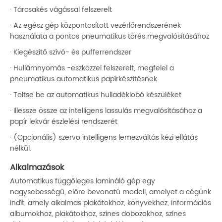
· Tárcsakés vágással felszerelt
· Az egész gép központosított vezérlőrendszerének
használata a pontos pneumatikus törés megvalósításához
· Kiegészítő szívó- és pufferrendszer
· Hullámnyomás -eszközzel felszerelt, megfelel a
pneumatikus automatikus papírkészítésnek
· Töltse be az automatikus hulladéklobó készüléket
· Illessze össze az intelligens lassulás megvalósításához a
papír lekvár észlelési rendszerét
· (Opcionális) szervo intelligens lemezváltás kézi ellátás
nélkül.
Alkalmazások
Automatikus függőleges lamináló gép egy
nagysebességű, előre bevonatú modell, amelyet a cégünk
indít, amely alkalmas plakátokhoz, könyvekhez, információs
albumokhoz, plakátokhoz, színes dobozokhoz, színes