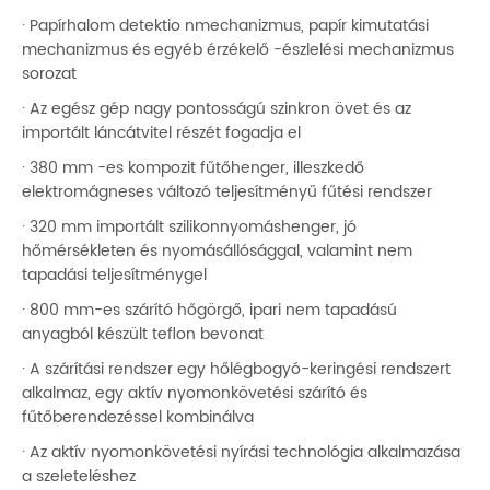
· Papírhalom detektio nmechanizmus, papír kimutatási
mechanizmus és egyéb érzékelő -észlelési mechanizmus
sorozat
· Az egész gép nagy pontosságú szinkron övet és az
importált láncátvitel részét fogadja el
· 380 mm -es kompozit fűtőhenger, illeszkedő
elektromágneses változó teljesítményű fűtési rendszer
· 320 mm importált szilikonnyomáshenger, jó
hőmérsékleten és nyomásállósággal, valamint nem
tapadási teljesítménygel
· 800 mm-es szárító hőgörgő, ipari nem tapadású
anyagból készült teflon bevonat
· A szárítási rendszer egy hőlégbogyó-keringési rendszert
alkalmaz, egy aktív nyomonkövetési szárító és
fűtőberendezéssel kombinálva
· Az aktív nyomonkövetési nyírási technológia alkalmazása
a szeleteléshez