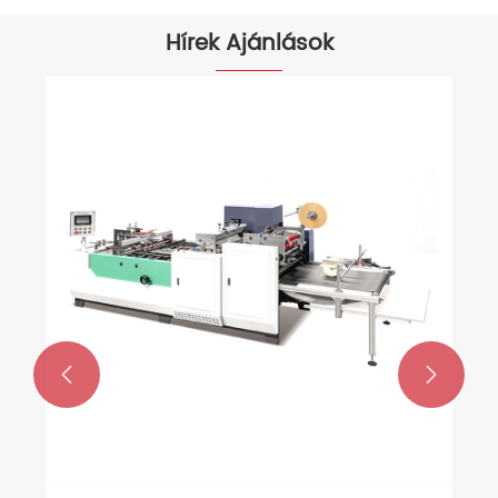
Hírek Ajánlások

