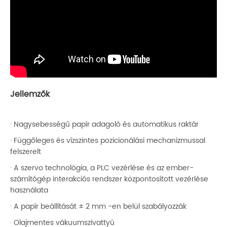
Jellemzők
· Nagysebességű papír adagoló és automatikus raktár
· Függőleges és vízszintes pozicionálási mechanizmussal
felszerelt
· A szervo technológia, a PLC vezérlése és az ember-
számítógép interakciós rendszer központosított vezérlése
használata
· A papír beállítását ± 2 mm -en belül szabályozzák
· Olajmentes vákuumszivattyú